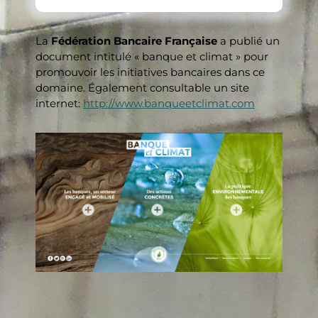
La
Fédération Bancaire Française
a publié un
document intitulé « banque et climat » pour
promouvoir les initiatives bancaires dans ce
domaine. Également consultable un site
internet:
http://www.banqueetclimat.com