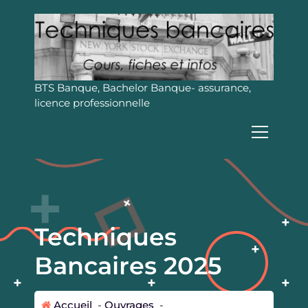
A
l
l
e
r
a
BTS Banque, Bachelor Banque- assurance,
u
licence professionnelle
c
o
n
t
e
n
u
Techniques
Bancaires 2025
Accueil
-
Ouvrages
-