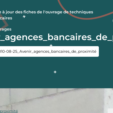
 à jour des fiches de l'ouvrage de techniques
caires
rages
r_agences_bancaires_de_
010-08-25_Avenir_agences_bancaires_de_proximité
proximité