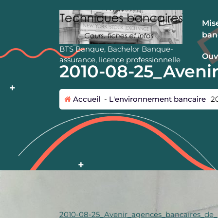
A
l
Mise
l
ban
e
r
BTS Banque, Bachelor Banque-
Ouv
a
assurance, licence professionnelle
2010-08-25_Aveni
u
c
o
Accueil
-
L'environnement bancaire
2
n
t
e
n
u
2010-08-25_Avenir_agences_bancaires_de_