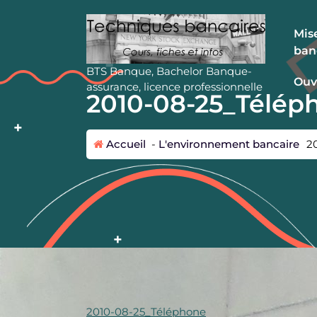
A
l
Mise
l
ban
e
r
BTS Banque, Bachelor Banque-
Ouv
a
assurance, licence professionnelle
2010-08-25_Télép
u
c
o
Accueil
-
L'environnement bancaire
2
n
t
e
n
u
2010-08-25_Téléphone