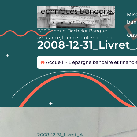
A
l
Mise
l
ban
e
r
BTS Banque, Bachelor Banque-
Ouv
a
assurance, licence professionnelle
2008-12-31_Livret
u
c
o
Accueil
-
L'épargne bancaire et financi
n
t
e
n
u
2008-12-31_Livret_A