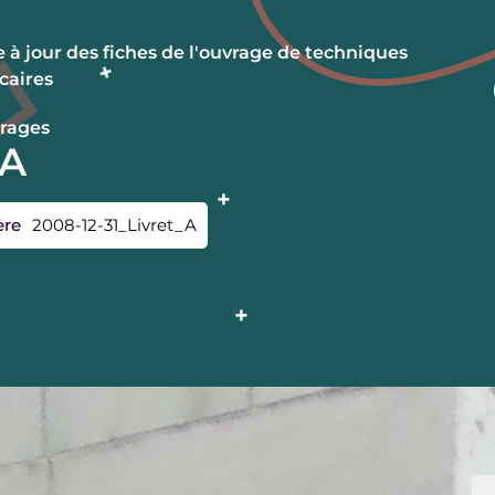
 à jour des fiches de l'ouvrage de techniques
caires
rages
_A
ère
2008-12-31_Livret_A