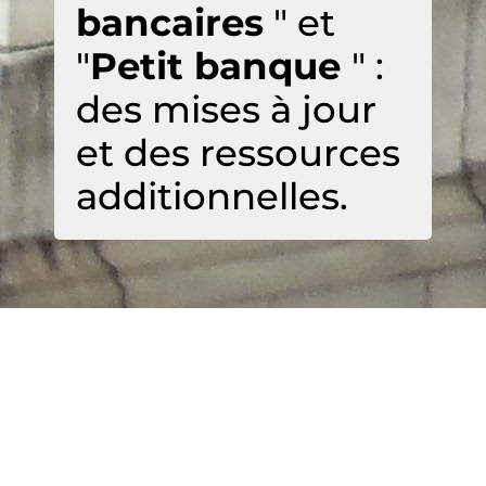
bancaires
" et
"
Petit banque
" :
des mises à jour
et des ressources
additionnelles.
Copyright © 2026 Techniques bancaires |
Powered by
Eduvert
Ouvrages
Vidéos