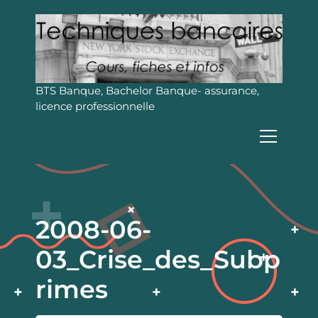
A
l
l
e
r
a
BTS Banque, Bachelor Banque- assurance,
u
licence professionnelle
c
o
n
t
e
n
u
2008-06-
03_Crise_des_Subp
rimes