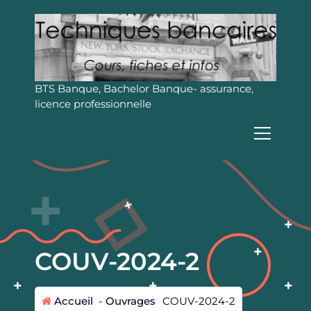
A
l
l
e
r
a
BTS Banque, Bachelor Banque- assurance,
u
licence professionnelle
c
o
n
t
e
n
u
COUV-2024-2
Accueil
-
Ouvrages
COUV-2024-2