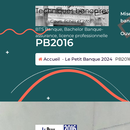
A
l
Mise
l
ban
e
r
BTS Banque, Bachelor Banque-
Ouv
a
assurance, licence professionnelle
PB2016
u
c
o
Accueil
-
Le Petit Banque 2024
PB201
n
t
e
n
u