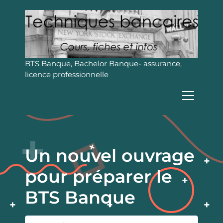
A
l
l
e
r
a
BTS Banque, Bachelor Banque- assurance,
u
licence professionnelle
c
o
n
t
e
n
u
Un nouvel ouvrage
pour préparer le
BTS Banque