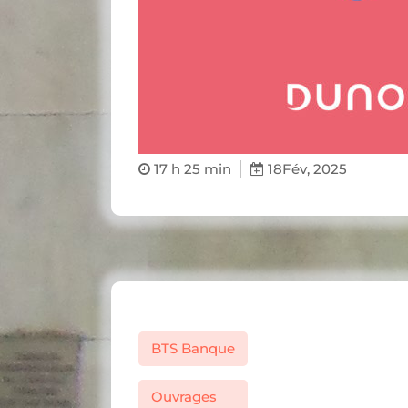
17 h 25 min
18
Fév, 2025
BTS Banque
Ouvrages