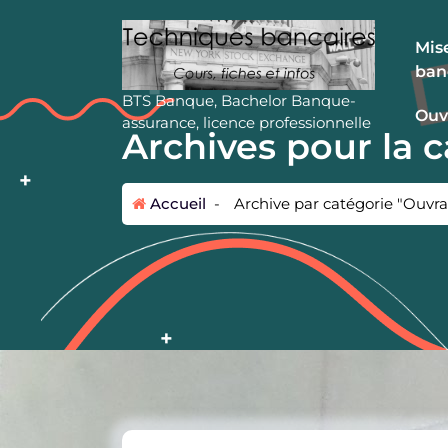
A
l
Mise
l
ban
e
r
BTS Banque, Bachelor Banque-
Ouv
a
assurance, licence professionnelle
Archives pour la 
u
c
o
Accueil
-
Archive par catégorie "Ouvr
n
t
e
n
u