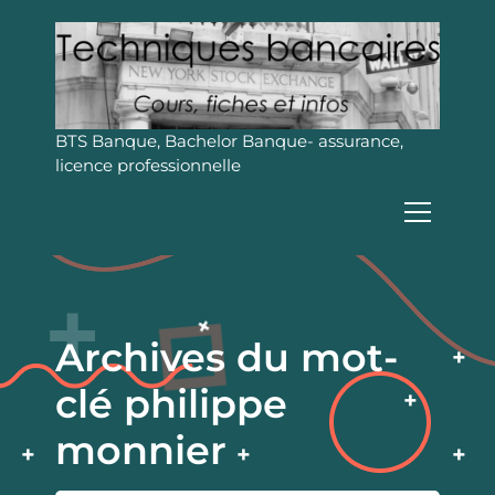
A
l
l
e
r
a
BTS Banque, Bachelor Banque- assurance,
u
licence professionnelle
c
o
n
t
e
n
u
Archives du mot-
clé philippe
monnier